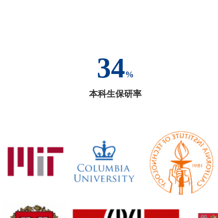
34
%
本科生保研率