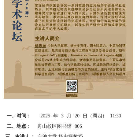
一、时间：
2025
年
3
月
20
日（周四）
11:30
二、地点：
舟山校区图书馆
806
三、主讲人：
宁波大学 杨忠振教授