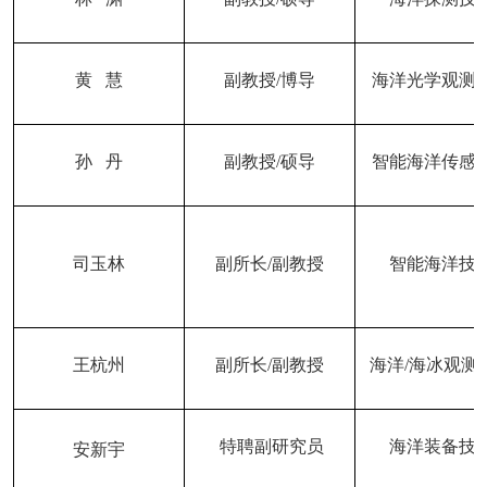
黄
慧
副教授
/
博导
海洋光学观测
孙
丹
副教授
/
硕导
智能海洋传感
司玉林
副所长
/
副教授
智能海洋技
王杭州
副所长
/
副教授
海洋
/
海冰观测
特聘副研究员
海洋装备技
安新宇