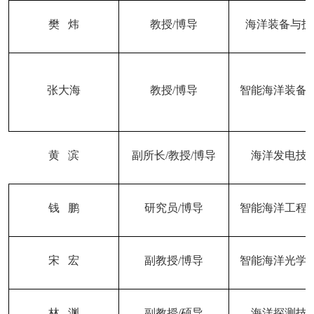
樊
炜
教授
/
博导
海洋装备与技
张大海
教授
/
博导
智能海洋装备
黄
滨
副所长/教授
/
博导
海洋发电技
钱
鹏
研究员
/
博导
智能海洋工程
宋
宏
副教授
/
博导
智能海洋光学
林
渊
副教授
/
硕导
海洋探测技