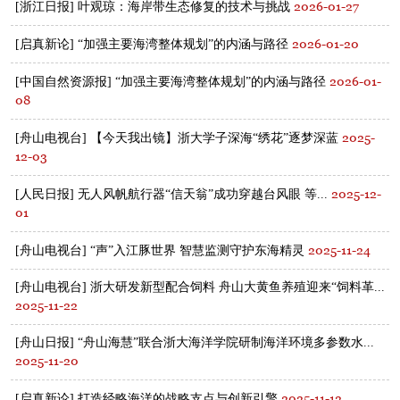
2026-01-27
[浙江日报] 叶观琼：海岸带生态修复的技术与挑战
2026-01-20
[启真新论] “加强主要海湾整体规划”的内涵与路径
2026-01-
[中国自然资源报] “加强主要海湾整体规划”的内涵与路径
08
2025-
[舟山电视台] 【今天我出镜】浙大学子深海“绣花”逐梦深蓝
12-03
2025-12-
[人民日报] 无人风帆航行器“信天翁”成功穿越台风眼 等...
01
2025-11-24
[舟山电视台] “声”入江豚世界 智慧监测守护东海精灵
[舟山电视台] 浙大研发新型配合饲料 舟山大黄鱼养殖迎来“饲料革...
2025-11-22
[舟山日报] “舟山海慧”联合浙大海洋学院研制海洋环境多参数水...
2025-11-20
2025-11-12
[启真新论] 打造经略海洋的战略支点与创新引擎