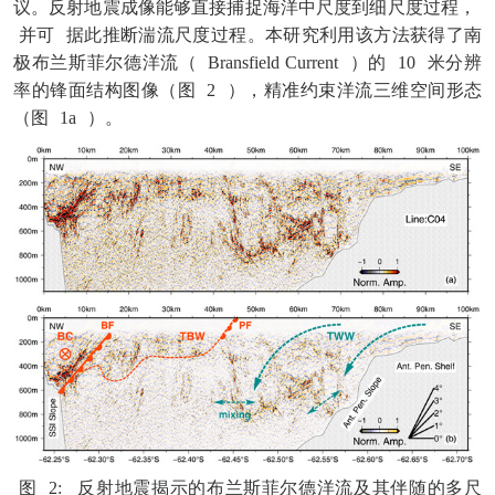
议。反射地震成像能够直接捕捉海洋中尺度到细尺度过程，
并可
据此推断湍流尺度过程。本研究利用该方法获得了南
极布兰斯菲尔德洋流（
Bransfield Current
）的
10
米分辨
率的锋面结构图像（图
2
），精准约束洋流三维空间形态
（图
1a
）。
图
2:
反射地震揭示的布兰斯菲尔德洋流及其伴随的多尺