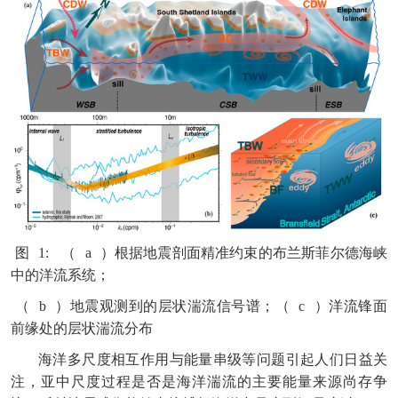
图
1:
（
a
）根据地震剖面精准约束的布兰斯菲尔德海峡
中的洋流系统；
（
b
）地震观测到的层状湍流信号谱；（
c
）洋流锋面
前缘处的层状湍流分布
海洋多尺度相互作用与能量串级等问题引起人们日益关
注，亚中尺度过程是否是海洋湍流的主要能量来源尚存争