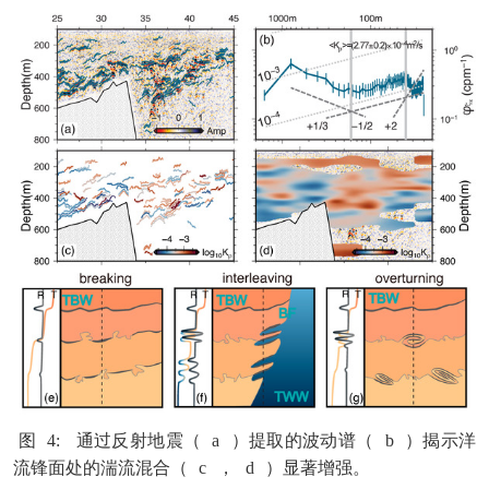
图
4:
通过反射地震（
a
）提取的波动谱（
b
）揭示洋
流锋面处的湍流混合（
c
，
d
）显著增强。