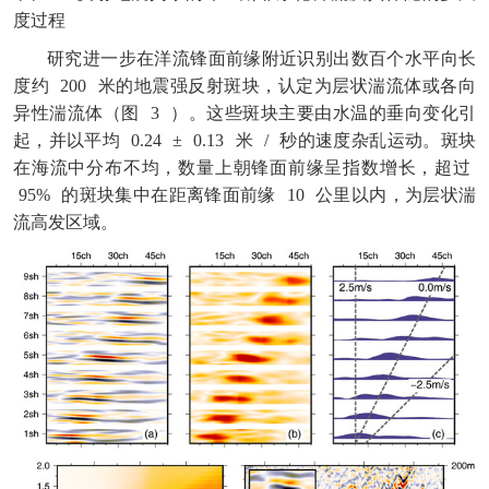
度过程
研究进一步在洋流锋面前缘附近识别出数百个水平向长
度约
200
米的地震强反射斑块，认定为层状湍流体或各向
异性湍流体（图
3
）。这些斑块主要由水温的垂向变化引
起，并以平均
0.24
±
0.13
米
/
秒的速度杂乱运动。斑块
在海流中分布不均，数量上朝锋面前缘呈指数增长，超过
95%
的斑块集中在距离锋面前缘
10
公里以内，为层状湍
流高发区域。