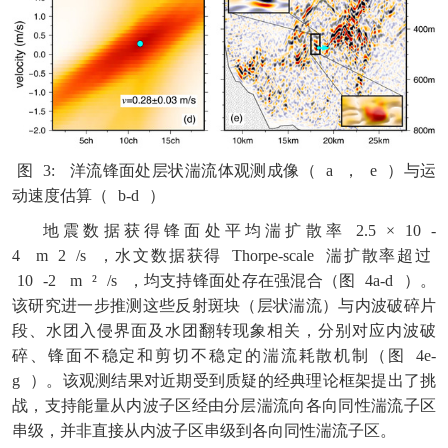
图
3:
洋流锋面处层状湍流体观测成像（
a
，
e
）与运
动速度估算（
b-d
）
地震数据获得锋面处平均湍扩散率
2.5
×
10
-
4
m
2
/s
，水文数据获得
Thorpe-scale
湍扩散率超过
10
-2
m
²
/s
，均支持锋面处存在强混合（图
4a-d
）。
该研究进一步推测这些反射斑块（层状湍流）与内波破碎片
段、水团入侵界面及水团翻转现象相关，分别对应内波破
碎、锋面不稳定和剪切不稳定的湍流耗散机制（图
4e-
g
）。该观测结果对近期受到质疑的经典理论框架提出了挑
战，支持能量从内波子区经由分层湍流向各向同性湍流子区
串级，并非直接从内波子区串级到各向同性湍流子区。