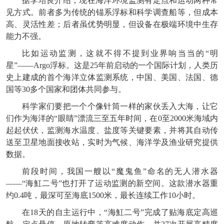
据李培良介绍，现在海洋环境监测有定点和运动两种常
见方式。前者多为传统的锚系浮标和科学调查船等，但成本
高、灵活性差；后者虽优势明显，但设备在极端环境中生存
能力不强。
比如运动监测，这就不得不提到业界响当当的“明
星”——Argo浮标。这是25年前启动的一个国际计划，人类历
史上建成的首个海洋立体监测系统，中国、美国、法国、德
国等30多个国家和团体共同参与。
科学家们要把一个个像针筒一样的家伙丢入大海，让它
们作为海洋的“眼睛”漂流三至五年时间，在0至2000米海域内
起起伏伏，监测海水温度、盐度等关键要素，并将其自动传
送至卫星地面接收站，实时为气候、海洋学及渔业研究提供
数据。
前段时间，我国一艘以“魔鬼鱼”命名的无人潜水器
——“海魟二号”也打开了运动监测的新空间。这款潜水器重
约0.4吨，最深可至海底1500米，最长连续工作10小时。
在18天的自主运行中，“海魟二号”完成了贴海底定高巡