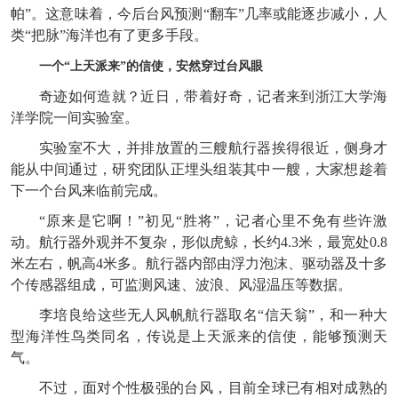
帕”。这意味着，今后台风预测“翻车”几率或能逐步减小，人
类“把脉”海洋也有了更多手段。
一个“上天派来”的信使，安然穿过台风眼
奇迹如何造就？近日，带着好奇，记者来到浙江大学海
洋学院一间实验室。
实验室不大，并排放置的三艘航行器挨得很近，侧身才
能从中间通过，研究团队正埋头组装其中一艘，大家想趁着
下一个台风来临前完成。
“原来是它啊！”初见“胜将”，记者心里不免有些许激
动。航行器外观并不复杂，形似虎鲸，长约4.3米，最宽处0.8
米左右，帆高4米多。航行器内部由浮力泡沫、驱动器及十多
个传感器组成，可监测风速、波浪、风湿温压等数据。
李培良给这些无人风帆航行器取名“信天翁”，和一种大
型海洋性鸟类同名，传说是上天派来的信使，能够预测天
气。
不过，面对个性极强的台风，目前全球已有相对成熟的