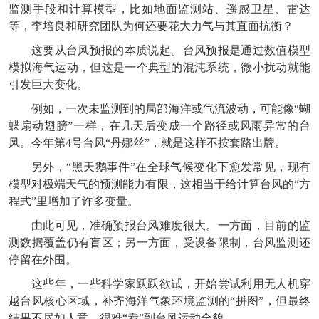
监测手段和计算模型，比如地面监测站、遥感卫星、雷达
等，李培良和研究团队为何还要花大力气与其直面抗衡？
这要从台风预报的本质说起。台风预报是通过数值模型
模拟海气运动，但这是一个典型的混沌系统，微小扰动就能
引发巨大变化。
例如，一次未监测到的局部海洋或气流波动，可能像“蝴
蝶扇动翅膀”一样，在几天后变成一个路径或风雨异常的台
风。今年第4号台风“丹娜丝”，就是这样不按套路出牌。
另外，“黑天鹅事件”在全球气候变化下愈发常见，现有
模型对极端天气的预测能力有限，这相当于给计算台风的“方
程式”里增加了许多变量。
由此可见，准确预报台风难度很大。一方面，目前的监
测数据覆盖仍有盲区；另一方面，受设备限制，台风监测还
停留在外围。
这些年，一些科学家跃跃欲试，开始尝试利用无人机穿
越台风核心区域，补齐海洋气象环境监测的“拼图”，但最终
结果不尽如人意，很难“看”到台风运动全貌。