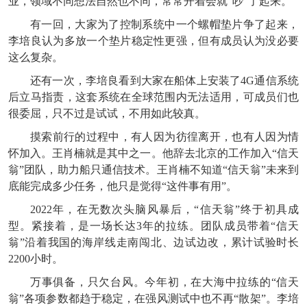
业，领域不同想法自然也不同，常常开着会就“吵”了起来。
有一回，大家为了控制系统中一个螺帽垫片争了起来，
李培良认为多放一个垫片稳定性更强，但有成员认为没必要
这么复杂。
还有一次，李培良看到大家在船体上安装了4G通信系统
后立马指责，这套系统在全球范围内无法适用，可成员们也
很委屈，只不过是试试，不用如此较真。
摸索前行的过程中，有人因为彷徨离开，也有人因为情
怀加入。王肖楠就是其中之一。他辞去北京的工作加入“信天
翁”团队，助力船只通信技术。王肖楠不知道“信天翁”未来到
底能完成多少任务，他只是觉得“这件事有用”。
2022年，在无数次头脑风暴后，“信天翁”终于初具成
型。紧接着，是一场长达3年的拉练。团队成员带着“信天
翁”沿着我国的海岸线走南闯北、边试边改，累计试验时长
2200小时。
万事俱备，只欠台风。今年初，在大海中拉练的“信天
翁”各项参数都趋于稳定，在强风测试中也不再“散架”。李培