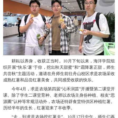
耕耘以养身，收获正当时。10月下旬以来，海洋学院组
织开展“快乐‘薯’于你，挖出秋天甜蜜”和“霜降薯正甜，师生
共尝秋”主题活动，邀请在舟师生前往舟山校区求是农场采收
成熟红薯和品尝红薯美食，共同感受收获的快乐。
今年4月，求是农场第四届“沁禾润苗”开播暨第二课堂开
课。除了学生二课堂育种、老师以农场主身份种植、校友“思
源圃”认种等常规活动外，农场还特辟食堂特供区种植红薯。
历经半年的生长，红薯迎来了丰收季。
“走，到求是农场挖红薯去”。10月17日中午，师生们再