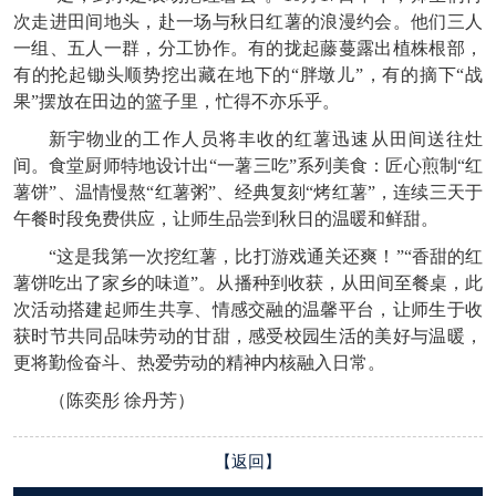
次走进田间地头，赴一场与秋日红薯的浪漫约会。他们三人
一组、五人一群，分工协作。有的拢起藤蔓露出植株根部，
有的抡起锄头顺势挖出藏在地下的“胖墩儿”，有的摘下“战
果”摆放在田边的篮子里，忙得不亦乐乎。
新宇物业的工作人员将丰收的红薯迅速从田间送往灶
间。食堂厨师特地设计出“一薯三吃”系列美食：匠心煎制“红
薯饼”、温情慢熬“红薯粥”、经典复刻“烤红薯”，连续三天于
午餐时段免费供应，让师生品尝到秋日的温暖和鲜甜。
“这是我第一次挖红薯，比打游戏通关还爽！”“香甜的红
薯饼吃出了家乡的味道”。从播种到收获，从田间至餐桌，此
次活动搭建起师生共享、情感交融的温馨平台，让师生于收
获时节共同品味劳动的甘甜，感受校园生活的美好与温暖，
更将勤俭奋斗、热爱劳动的精神内核融入日常。
（陈奕彤 徐丹芳）
【返回】