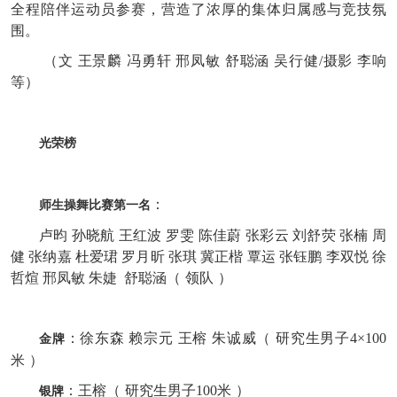
全程陪伴运动员参赛，营造了浓厚的集体归属感与竞技氛
围。
（文 王景麟 冯勇轩 邢凤敏 舒聪涵 吴行健/摄影 李响
等）
光荣榜
：
师生操舞比赛第一名
卢昀 孙晓航 王红波 罗雯 陈佳蔚 张彩云 刘舒荧 张楠 周
健 张纳嘉 杜爱珺 罗月昕 张琪 冀正楷 覃运 张钰鹏 李双悦 徐
哲煊 邢凤敏 朱婕 舒聪涵（
领队
）
：徐东森 赖宗元 王榕 朱诚威（
研究生男子4×100
金牌
米
）
：王榕（
研究生男子100米
）
银牌