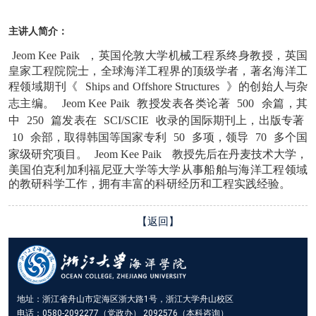
主讲人简介：
Jeom Kee Paik
，英国伦敦大学机械工程系终身教授，英国
皇家工程院院士，全球海洋工程界的顶级学者，著名海洋工
程领域期刊《
Ships and Offshore Structures
》的创始人与杂
志主编。
Jeom Kee Paik
教授发表各类论著
500
余篇，其
中
250
篇发表在
SCI/SCIE
收录的国际期刊上，出版专著
10
余部，取得韩国等国家专利
50
多项，领导
70
多个国
家级研究项目。
Jeom Kee Paik
教授先后在丹麦技术大学，
美国伯克利加利福尼亚大学等大学从事船舶与海洋工程领域
的教研科学工作，拥有丰富的科研经历和工程实践经验。
【返回】
地址：浙江省舟山市定海区浙大路1号，浙江大学舟山校区
电话：0580-2092277（党政办） 2092576（本科咨询）