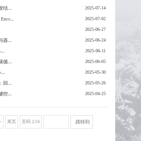
...
2025-07-14
cr...
2025-07-02
2025-06-27
...
2025-06-24
..
2025-06-11
...
2025-06-05
..
2025-05-30
...
2025-05-26
...
2025-04-25
>
尾页
页码
2
/
24
跳转到