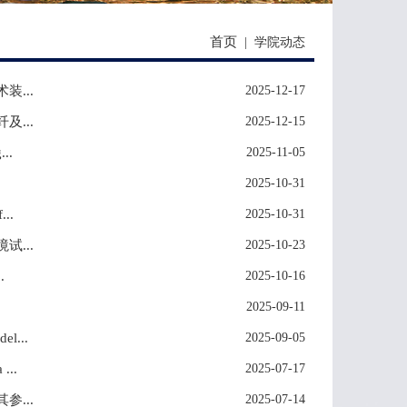
首页
|
学院动态
...
2025-12-17
...
2025-12-15
..
2025-11-05
2025-10-31
..
2025-10-31
...
2025-10-23
.
2025-10-16
2025-09-11
l...
2025-09-05
...
2025-07-17
...
2025-07-14