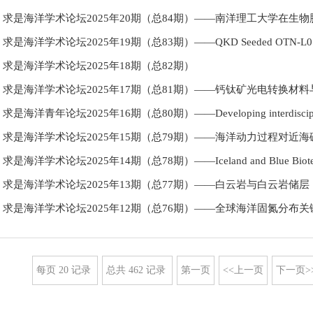
求是海洋学术论坛2025年20期（总84期）——南洋理工大学在生物胶结
求是海洋学术论坛2025年19期（总83期）——QKD Seeded OTN-L0 En
求是海洋学术论坛2025年18期（总82期）
求是海洋学术论坛2025年17期（总81期）——钙钛矿光电转换材料与器
求是海洋青年论坛2025年16期（总80期）——Developing interdiscip.
求是海洋学术论坛2025年15期（总79期）——海洋动力过程对近海碳循
求是海洋学术论坛2025年14期（总78期）——Iceland and Blue Biote.
求是海洋学术论坛2025年13期（总77期）——白云岩与白云岩储层：回
求是海洋学术论坛2025年12期（总76期）——全球海洋固氮分布关键控
每页
20
记录
总共
462
记录
第一页
<<上一页
下一页>