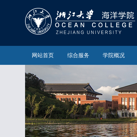
网站首页
综合服务
学院概况